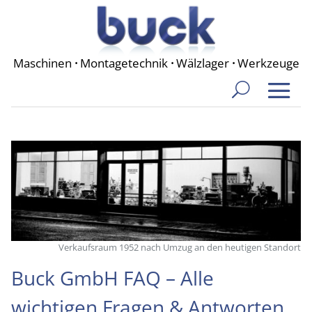
Maschinen
·
Montagetechnik
·
Wälzlager
·
Werkzeuge
Verkaufsraum 1952 nach Umzug an den heutigen Standort
Buck GmbH FAQ – Alle
wichtigen Fragen & Antworten