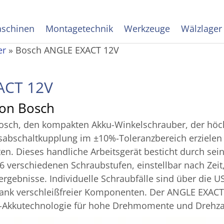
schinen
Montagetechnik
Werkzeuge
Wälzlager
er
»
Bosch ANGLE EXACT 12V
ACT 12V
von Bosch
sch, den kompakten Akku-Winkelschrauber, der höchs
ionsabschaltkupplung im ±10%-Toleranzbereich erzielen
. Dieses handliche Arbeitsgerät besticht durch sei
 6 verschiedenen Schraubstufen, einstellbar nach Zei
gebnisse. Individuelle Schraubfälle sind über die USB
nk verschleißfreier Komponenten. Der ANGLE EXACT 12
nen-Akkutechnologie für hohe Drehmomente und Drehz