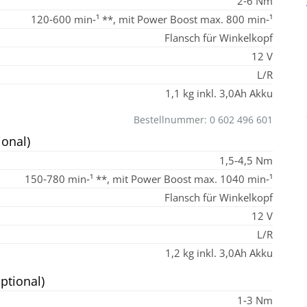
2‑6 Nm
120‑600 min‑¹ **, mit Power Boost max. 800 min‑¹
Flansch für Winkelkopf
12 V
L/R
1,1 kg inkl. 3,0Ah Akku
Bestellnummer: 0 602 496 601
onal)
1,5‑4,5 Nm
150‑780 min‑¹ **, mit Power Boost max. 1040 min‑¹
Flansch für Winkelkopf
12 V
L/R
1,2 kg inkl. 3,0Ah Akku
ptional)
1‑3 Nm