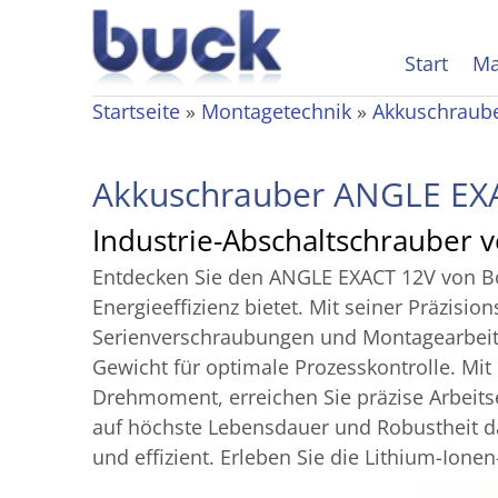
Start
Ma
Startseite
»
Montagetechnik
»
Akkuschraub
Akkuschrauber ANGLE EX
Industrie-Abschalt­schrauber 
Entdecken Sie den ANGLE EXACT 12V von Bo
Energieeffizienz bietet. Mit seiner Präzis
Serienverschraubungen und Montagearbeiten
Gewicht für optimale Prozesskontrolle. Mit
Drehmoment, erreichen Sie präzise Arbeitser
auf höchste Lebensdauer und Robustheit da
und effizient. Erleben Sie die Lithium-Io