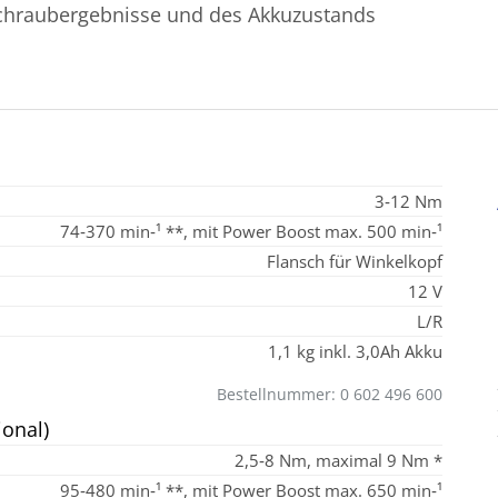
Schraubergebnisse und des Akkuzustands
3‑12 Nm
74‑370 min‑¹ **, mit Power Boost max. 500 min‑¹
Flansch für Winkelkopf
12 V
L/R
1,1 kg inkl. 3,0Ah Akku
Bestellnummer: 0 602 496 600
onal)
2,5‑8 Nm, maximal 9 Nm *
95‑480 min‑¹ **, mit Power Boost max. 650 min‑¹