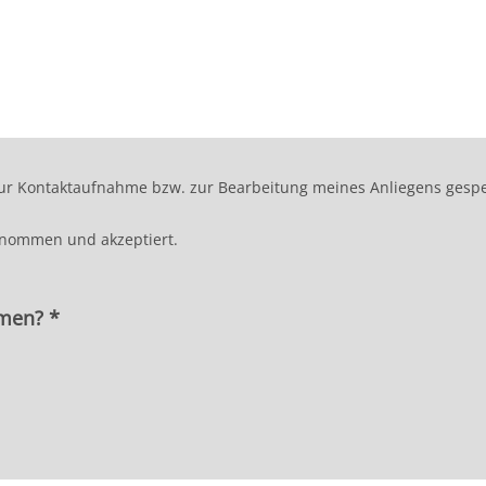
r Kontaktaufnahme bzw. zur Bearbeitung meines Anliegens gespei
enommen und akzeptiert.
hmen? *