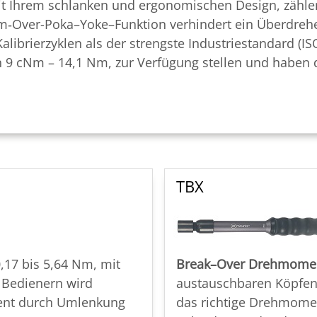
Ihrem schlanken und ergonomischen Design, zählen z
am
‑
Over-Poka
–
Yoke
–
Funktion verhindert ein Überdre
Kalibrierzyklen als der strengste Industriestandard (
n 9 cNm – 14,1 Nm, zur Verfügung stellen und haben 
TBX
0,17 bis 5,64 Nm, mit
Break
–
Over Drehmomen
 Bedienern wird
austauschbaren Köpfen.
ment durch Umlenkung
das richtige Drehmomen