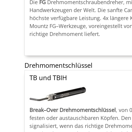
Die
FG
Drehmoment­schraubendreher, mit 
Handwerkzeugen der Welt. Die sanfte C
höchste verfügbare Leistung. 4x längere 
Mountz FG
–
Werkzeuge, voreingestellt vo
richtige Drehmoment liefert.
Drehmoment­schlüssel
TB und TBIH
Break
–
Over Drehmomentschlüssel
, von 
festen oder austauschbaren Köpfen. Den
signalisiert, wenn das richtige Drehmo