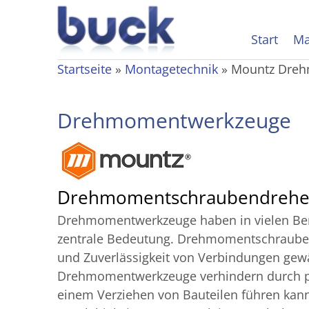
Start
Ma
Startseite
»
Montagetechnik
»
Mountz Dre
Drehmoment­werkzeuge
Drehmoment­schraubendrehe
Drehmomentwerkzeuge haben in vielen Bere
zentrale Bedeutung. Drehmomentschraubend
und Zuverlässigkeit von Verbindungen gewäh
Drehmomentwerkzeuge verhindern durch prä
einem Verziehen von Bauteilen führen kann