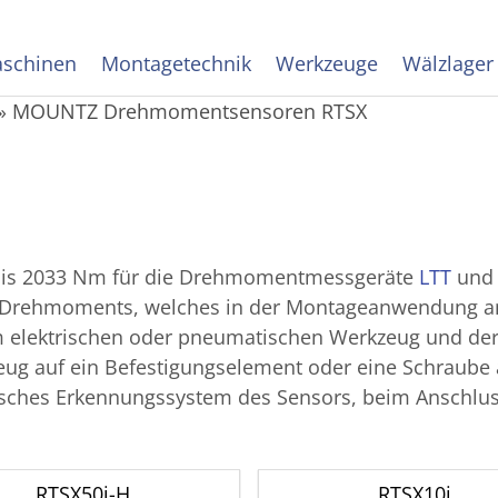
schinen
Montagetechnik
Werkzeuge
Wälzlager
»
MOUNTZ Drehmomentsensoren RTSX
bis 2033 Nm für die Drehmoment­messgeräte
LTT
un
hen Drehmoments, welches in der Montageanwendung 
 elektrischen oder pneumatischen Werkzeug und d
auf ein Befestigungselement oder eine Schraube au
tisches Erkennungssystem des Sensors, beim Anschlus
RTSX50i-H
RTSX10i