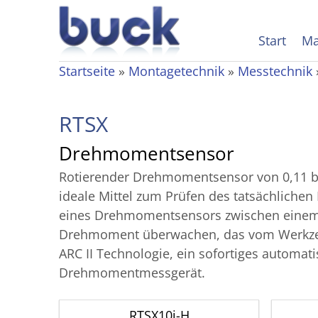
Start
Ma
Startseite
»
Montagetechnik
»
Messtechnik
RTSX
Drehmoment­­sensor
Rotierender Drehmomentsensor von 0,11 
ideale Mittel zum Prüfen des tatsächlic
eines Drehmomentsensors zwischen einem
Drehmoment überwachen, das vom Werkzeug 
ARC II Technologie, ein sofortiges automa
Drehmomentmessgerät.
RTSX10i-H