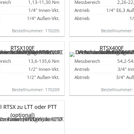
1,13‑11,30 Nm
2,26‑2
1/4" Innen‑Vkt.
1/4" E6,3 Auß
1/4" Außen‑Vkt.
1
Bestellnummer: 170205
Bestellnummer:
RTSX100F
RTSX400F
13,6‑135,6 Nm
54,2‑5
1/2" Innen‑Vkt.
3/4" In
1/2" Außen‑Vkt.
3/4" Auß
Bestellnummer: 170209
Bestellnummer:
l RTSX zu LTT oder PTT
(optional)