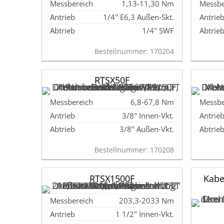
1,13‑11,30 Nm
1/4" E6,3 Außen‑Skt.
1/4" SWF
Bestellnummer: 170204
RTSX50F
6,8‑67,8 Nm
3/8" Innen‑Vkt.
3/8" Außen‑Vkt.
Bestellnummer: 170208
RTSX1500F
Kabe
203,3‑2033 Nm
1 1/2" Innen‑Vkt.