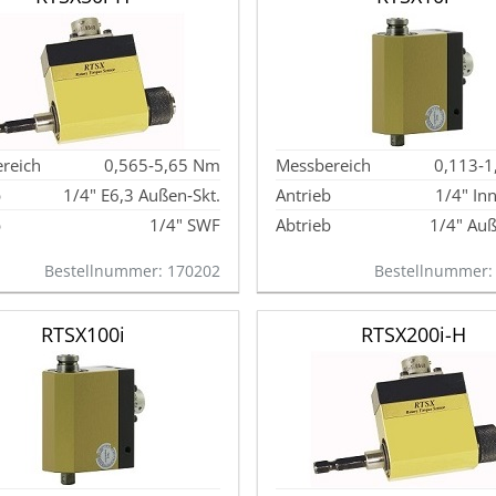
0,565‑5,65 Nm
0,113‑
1/4" E6,3 Außen‑Skt.
1/4" In
1/4" SWF
1/4" Auß
Bestellnummer: 170202
Bestellnummer:
RTSX100i
RTSX200i-H